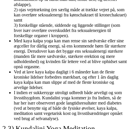
afslappe),
2) ojas vejrtrækning (en særlig måde at trække vejret på, som
kan overføre seksualenergi fra kønschakraet til kronechakraet)
samt
3) forskellige stående, siddende og liggende stillinger (som
hver især overføre overskuddet fra seksualenergien til
forskellige organer i kroppen).
Med kaya kalpa yoga kan man rense sin sædvæske eller sine
ægceller for dårlig energi, så ens kommende børn får stærkere
energi. Derudover kan det bygge ens seksualenergi stærkere
(manden får mere sædvæske, stærkere erektion og mere
udholdenhed) og kvinden får lettere ved at blive ophidset samt
opnå orgasme.
Ved at lave kaya kalpa dagligt i 6 måneder kan de fleste
kroniske lidelser forbedres mærkbart, og efter 1 års daglig
kaya kalpa kan man slippe af med de fleste kroniske og
arvelige lidelser.
I indien er sukkersyge utroligt udbredt både arveligt og som
livsstilsygdom. Kundalini yoga kommer jo fra Indien, så de
har her især observeret gode langtidsresultater med diabetes
(ved at benytte sig af både de fysiske øvelser, kaya kalpa,
meditation samt vegetarisk kost og livsstilsændringer opnået
ved brug af selvanalyse).
2.3) Kundalini Yoga Meditation