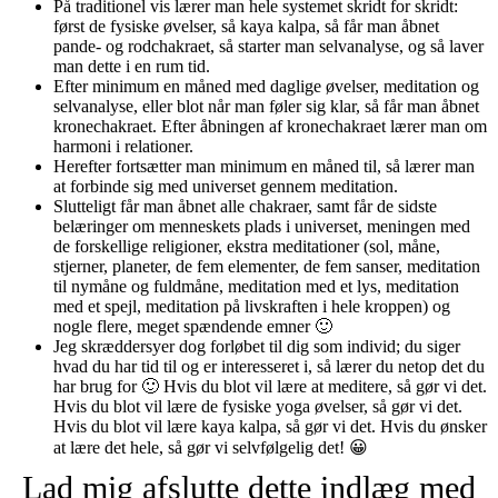
På traditionel vis lærer man hele systemet skridt for skridt:
først de fysiske øvelser, så kaya kalpa, så får man åbnet
pande- og rodchakraet, så starter man selvanalyse, og så laver
man dette i en rum tid.
Efter minimum en måned med daglige øvelser, meditation og
selvanalyse, eller blot når man føler sig klar, så får man åbnet
kronechakraet. Efter åbningen af kronechakraet lærer man om
harmoni i relationer.
Herefter fortsætter man minimum en måned til, så lærer man
at forbinde sig med universet gennem meditation.
Slutteligt får man åbnet alle chakraer, samt får de sidste
belæringer om menneskets plads i universet, meningen med
de forskellige religioner, ekstra meditationer (sol, måne,
stjerner, planeter, de fem elementer, de fem sanser, meditation
til nymåne og fuldmåne, meditation med et lys, meditation
med et spejl, meditation på livskraften i hele kroppen) og
nogle flere, meget spændende emner 🙂
Jeg skræddersyer dog forløbet til dig som individ; du siger
hvad du har tid til og er interesseret i, så lærer du netop det du
har brug for 🙂 Hvis du blot vil lære at meditere, så gør vi det.
Hvis du blot vil lære de fysiske yoga øvelser, så gør vi det.
Hvis du blot vil lære kaya kalpa, så gør vi det. Hvis du ønsker
at lære det hele, så gør vi selvfølgelig det! 😀
Lad mig afslutte dette indlæg med