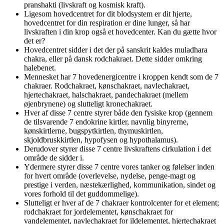
pranshakti (livskraft og kosmisk kraft).
Ligesom hovedcentret for dit blodsystem er dit hjerte,
hovedcentret for din respiration er dine lunger, så har
livskraften i din krop også et hovedcenter. Kan du gætte hvor
det er?
Hovedcentret sidder i det der på sanskrit kaldes muladhara
chakra, eller på dansk rodchakraet. Dette sidder omkring
halebenet.
Mennesket har 7 hovedenergicentre i kroppen kendt som de 7
chakraer. Rodchakraet, kønschakraet, navlechakraet,
hjertechakraet, halschakraet, pandechakraet (mellem
øjenbrynene) og slutteligt kronechakraet.
Hver af disse 7 centre styrer både den fysiske krop (gennem
de tilsvarende 7 endokrine kirtler, navnlig binyrerne,
kønskirtlerne, bugspytkirtlen, thymuskirtlen,
skjoldbruskkirtlen, hypofysen og hypothalamus).
Derudover styrer disse 7 centre livskraftens cirkulation i det
område de sidder i.
Ydermere styrer disse 7 centre vores tanker og følelser inden
for hvert område (overlevelse, nydelse, penge-magt og
prestige i verden, næstekærlighed, kommunikation, sindet og
vores forhold til det guddommelige).
Slutteligt er hver af de 7 chakraer kontrolcenter for et element;
rodchakraet for jordelementet, kønschakraet for
vandelementet, navlechakraet for ildelementet, hjertechakraet