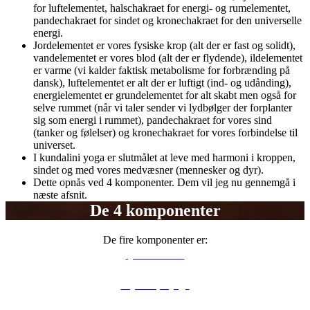
for luftelementet, halschakraet for energi- og rumelementet,
pandechakraet for sindet og kronechakraet for den universelle
energi.
Jordelementet er vores fysiske krop (alt der er fast og solidt),
vandelementet er vores blod (alt der er flydende), ildelementet
er varme (vi kalder faktisk metabolisme for forbrænding på
dansk), luftelementet er alt der er luftigt (ind- og udånding),
energielementet er grundelementet for alt skabt men også for
selve rummet (når vi taler sender vi lydbølger der forplanter
sig som energi i rummet), pandechakraet for vores sind
(tanker og følelser) og kronechakraet for vores forbindelse til
universet.
I kundalini yoga er slutmålet at leve med harmoni i kroppen,
sindet og med vores medvæsner (mennesker og dyr).
Dette opnås ved 4 komponenter. Dem vil jeg nu gennemgå i
næste afsnit.
De 4 komponenter
De fire komponenter er:
fysiske øvelser
kaya kalpa yoga