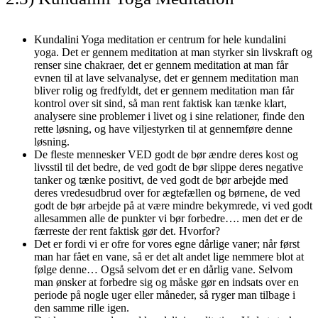
Kundalini Yoga meditation er centrum for hele kundalini
yoga. Det er gennem meditation at man styrker sin livskraft og
renser sine chakraer, det er gennem meditation at man får
evnen til at lave selvanalyse, det er gennem meditation man
bliver rolig og fredfyldt, det er gennem meditation man får
kontrol over sit sind, så man rent faktisk kan tænke klart,
analysere sine problemer i livet og i sine relationer, finde den
rette løsning, og have viljestyrken til at gennemføre denne
løsning.
De fleste mennesker VED godt de bør ændre deres kost og
livsstil til det bedre, de ved godt de bør slippe deres negative
tanker og tænke positivt, de ved godt de bør arbejde med
deres vredesudbrud over for ægtefællen og børnene, de ved
godt de bør arbejde på at være mindre bekymrede, vi ved godt
allesammen alle de punkter vi bør forbedre…. men det er de
færreste der rent faktisk gør det. Hvorfor?
Det er fordi vi er ofre for vores egne dårlige vaner; når først
man har fået en vane, så er det alt andet lige nemmere blot at
følge denne… Også selvom det er en dårlig vane. Selvom
man ønsker at forbedre sig og måske gør en indsats over en
periode på nogle uger eller måneder, så ryger man tilbage i
den samme rille igen.