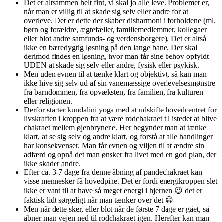
Det er altsammen helt fint, vi skal jo alle leve. Problemet er,
når man er villig til at skade sig selv eller andre for at
overleve. Det er dette der skaber disharmoni i forholdene (ml.
børn og forældre, ægtefæller, familiemedlemmer, kollegaer
eller blot andre samfunds- og verdensborgere). Det er altså
ikke en bæredygtig løsning på den lange bane. Der skal
derimod findes en løsning, hvor man får sine behov opfyldt
UDEN at skade sig selv eller andre, fysisk eller psykisk.
Men uden evnen til at tænke klart og objektivt, så kan man
ikke hive sig selv ud af sin vanemæssige overlevelsesmønstre
fra barndommen, fra opvæksten, fra familien, fra kulturen
eller religionen.
Derfor starter kundalini yoga med at udskifte hovedcentret for
livskraften i kroppen fra at være rodchakraet til istedet at blive
chakraet mellem øjenbrynene. Her begynder man at tænke
klart, at se sig selv og andre klart, og forstå at alle handlinger
har konsekvenser. Man får evnen og viljen til at ændre sin
adfærd og opnå det man ønsker fra livet med en god plan, der
ikke skader andre.
Efter ca. 3-7 dage fra denne åbning af pandechakraet kan
visse mennesker få hovedpine. Det er fordi energikroppen slet
ikke er vant til at have så meget energi i hjernen 😉 det er
faktisk lidt sørgeligt når man tænker over det 😀
Men når dette sker, eller blot når de første 7 dage er gået, så
åbner man vejen ned til rodchakraet igen. Herefter kan man