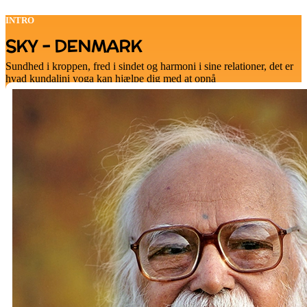
INTRO
SKY - DENMARK
Sundhed i kroppen, fred i sindet og harmoni i sine relationer, det er
hvad kundalini yoga kan hjælpe dig med at opnå