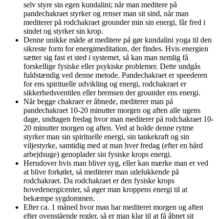
selv styre sin egen kundalini; når man meditere på
pandechakraet styrker og renser man sit sind, når man
mediterer på rodchakraet grounder min sin energi, får fred i
sindet og styrker sin krop.
Denne unikke måde at meditere på gør kundalini yoga til den
sikreste form for energimeditation, der findes. Hvis energien
sætter sig fast et sted i systemet, så kan man nemlig få
forskellige fysiske eller psykiske problemer. Dette undgås
fuldstændig ved denne metode. Pandechakraet er speederen
for ens spirituelle udvikling og energi, rodchakraet er
sikkerhedsventilen eller bremsen der grounder ens energi.
Når begge chakraer er åbnede, mediterer man på
pandechakraet 10-20 minutter morgen og aften alle ugens
dage, undtagen fredag hvor man mediterer på rodchakraet 10-
20 minutter morgen og aften. Ved at holde denne rytme
styrker man sin spirituelle energi, sin tankekraft og sin
viljestyrke, samtidig med at man hver fredag (efter en hård
arbejdsuge) genoplader sin fysiske krops energi.
Herudover hvis man bliver syg, eller kan mærke man er ved
at blive forkølet, så mediterer man udelukkende på
rodchakraet. Da rodchakraet er den fysiske krops
hovedenergicenter, så øger man kroppens energi til at
bekæmpe sygdommen.
Efter ca. 1 måned hvor man har mediteret morgen og aften
efter ovenstående regler, så er man klar til at få åbnet sit