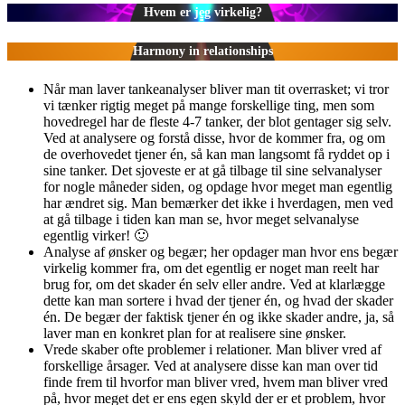
Hvem er jeg virkelig?
Harmony in relationships
Når man laver tankeanalyser bliver man tit overrasket; vi tror
vi tænker rigtig meget på mange forskellige ting, men som
hovedregel har de fleste 4-7 tanker, der blot gentager sig selv.
Ved at analysere og forstå disse, hvor de kommer fra, og om
de overhovedet tjener én, så kan man langsomt få ryddet op i
sine tanker. Det sjoveste er at gå tilbage til sine selvanalyser
for nogle måneder siden, og opdage hvor meget man egentlig
har ændret sig. Man bemærker det ikke i hverdagen, men ved
at gå tilbage i tiden kan man se, hvor meget selvanalyse
egentlig virker! 🙂
Analyse af ønsker og begær; her opdager man hvor ens begær
virkelig kommer fra, om det egentlig er noget man reelt har
brug for, om det skader én selv eller andre. Ved at klarlægge
dette kan man sortere i hvad der tjener én, og hvad der skader
én. De begær der faktisk tjener én og ikke skader andre, ja, så
laver man en konkret plan for at realisere sine ønsker.
Vrede skaber ofte problemer i relationer. Man bliver vred af
forskellige årsager. Ved at analysere disse kan man over tid
finde frem til hvorfor man bliver vred, hvem man bliver vred
på, hvor meget det er ens egen skyld der er et problem, hvor