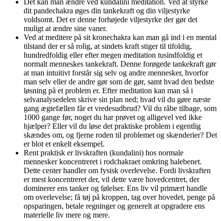
Det kan man ændre ved kundalini meditation. Ved at styrke
dit pandechakra øges din tankekraft og din viljestyrke
voldsomt. Det er denne forhøjede viljestyrke der gør det
muligt at ændre sine vaner.
Ved at meditere på sit kronechakra kan man gå ind i en mental
tilstand der er så rolig, at sindets kraft stiger til tifoldig,
hundredfoldig eller efter megen meditation tusindfoldig et
normalt menneskes tankekraft. Denne forøgede tankekraft gør
at man intuitivt forstår sig selv og andre mennesker, hvorfor
man selv eller de andre gør som de gør, samt hvad den bedste
løsning på et problem er. Efter meditation kan man så i
selvanalysedelen skrive sin plan ned; hvad vil du gøre næste
gang ægtefællen får et vredesudbrud? Vil du råbe tilbage, som
1000 gange før, noget du har prøvet og alligevel ved ikke
hjælper? Eller vil du løse det praktiske problem i egentlig
skændes om, og fjerne roden til problemet og skænderier? Det
er blot et enkelt eksempel.
Rent praktisk er livskraften (kundalini) hos normale
mennesker koncentreret i rodchakraet omkring halebenet.
Dette center handler om fysisk overlevelse. Fordi livskraften
er mest koncentreret der, vil dette være hovedcentret, der
dominerer ens tanker og følelser. Ens liv vil primært handle
om overlevelse; få tøj på kroppen, tag over hovedet, penge på
opsparingen, betale regninger og generelt at opgradere ens
materielle liv mere og mere.