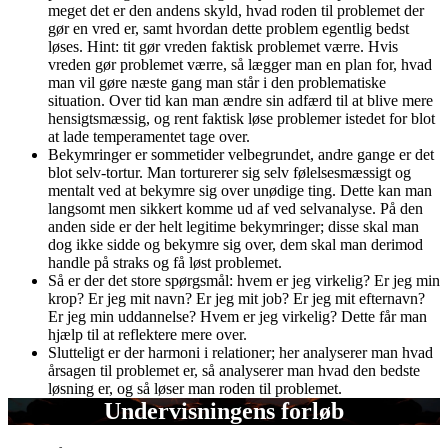
meget det er den andens skyld, hvad roden til problemet der
gør en vred er, samt hvordan dette problem egentlig bedst
løses. Hint: tit gør vreden faktisk problemet værre. Hvis
vreden gør problemet værre, så lægger man en plan for, hvad
man vil gøre næste gang man står i den problematiske
situation. Over tid kan man ændre sin adfærd til at blive mere
hensigtsmæssig, og rent faktisk løse problemer istedet for blot
at lade temperamentet tage over.
Bekymringer er sommetider velbegrundet, andre gange er det
blot selv-tortur. Man torturerer sig selv følelsesmæssigt og
mentalt ved at bekymre sig over unødige ting. Dette kan man
langsomt men sikkert komme ud af ved selvanalyse. På den
anden side er der helt legitime bekymringer; disse skal man
dog ikke sidde og bekymre sig over, dem skal man derimod
handle på straks og få løst problemet.
Så er der det store spørgsmål: hvem er jeg virkelig? Er jeg min
krop? Er jeg mit navn? Er jeg mit job? Er jeg mit efternavn?
Er jeg min uddannelse? Hvem er jeg virkelig? Dette får man
hjælp til at reflektere mere over.
Slutteligt er der harmoni i relationer; her analyserer man hvad
årsagen til problemet er, så analyserer man hvad den bedste
løsning er, og så løser man roden til problemet.
Undervisningens forløb