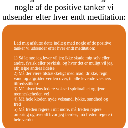
nogle af de positive tanker vi
udsender efter hver endt meditation:
Lad mig afslutte dette indlæg med nogle af de positive
tanker vi udsender efter hver endt meditation:
1) Så længe jeg lever vil jeg ikke skade mig selv eller
andre, fysisk eller psykisk, og hvor det er muligt vil jeg
afhjælpe andres lidelse
2) Må der være tilstrækkeligt med mad, drikke, regn,
vand og afgrøder verden over, til alle levende væsners
tilfredsstillelse
3) Må alverdens ledere vokse i spiritualitet og tjene
menneskeheden vel
4) Må hele kloden nyde velstand, lykke, sundhed og
fred
5) Må freden regere i mit indre, må freden regere
omkring og overalt hvor jeg færdes, må freden regere i
hele verden