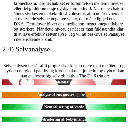
kronechakra. Kronechakraet er forbindelsen mellem universet
eller det guddommelige og dig som individ. Når dette chakra
åbnes styrkes en tankekraft så voldsomt, at man får evnen til
at overvinde selv de negative vaner, der måtte ligge i ens
DNA. Derudover bliver ens meditation meget, meget dybere
og stærkere. Når dette niveau er nået er man fuldstændig klar
til at lave effektiv selvanalyse. Jeg vil nu beskrive selvanalyse
i nedenstående afsnit.
2.4) Selvanalyse
Selvanalysen består af 6 progressive trin. Jo mere man mediterer og
styrker energien i pande- og kronechakraet, jo bedre og dybere kan
man analysere sig selv objektivt. The De 6 trin er:
Tankeanalysen
Analyse af ens ønsker og begær
Neutralisering af vrede
Udradering af bekymringer