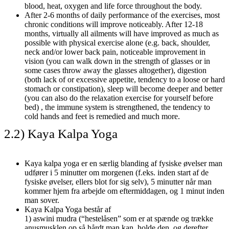
blood, heat, oxygen and life force throughout the body.
After 2-6 months of daily performance of the exercises, most
chronic conditions will improve noticeably. After 12-18
months, virtually all ailments will have improved as much as
possible with physical exercise alone (e.g. back, shoulder,
neck and/or lower back pain, noticeable improvement in
vision (you can walk down in the strength of glasses or in
some cases throw away the glasses altogether), digestion
(both lack of or excessive appetite, tendency to a loose or hard
stomach or constipation), sleep will become deeper and better
(you can also do the relaxation exercise for yourself before
bed) , the immune system is strengthened, the tendency to
cold hands and feet is remedied and much more.
2.2) Kaya Kalpa Yoga
Kaya kalpa yoga er en særlig blanding af fysiske øvelser man
udfører i 5 minutter om morgenen (f.eks. inden start af de
fysiske øvelser, ellers blot for sig selv), 5 minutter når man
kommer hjem fra arbejde om eftermiddagen, og 1 minut inden
man sover.
Kaya Kalpa Yoga består af
1) aswini mudra (“hestelåsen” som er at spænde og trække
anusmusklen op så hårdt man kan, holde den, og derefter