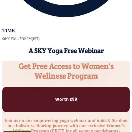
TIME
06:00 PM - 7:30 PM(IST)
A SKY Yoga Free Webinar
Get Free Access to Women's
Wellness Program
Worth ₹299
Join us on our empowering yoga webinar and unlock the door
to a holistic well-being journey with our exclusive Women’s
Wellness Program (FREE for all women participants)