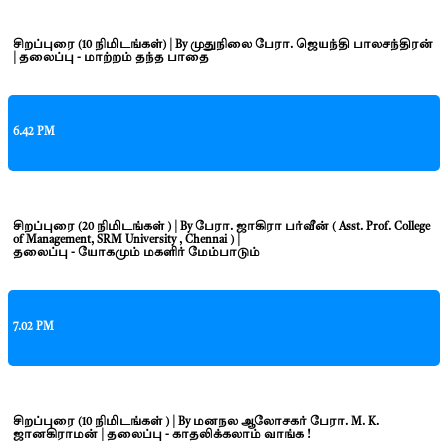
சிறப்புரை (10 நிமிடங்கள்) | By முதுநிலை பேரா. ஜெயந்தி பாலசந்திரன்
| தலைப்பு - மாற்றம் தந்த பாதை
6.42 PM
சிறப்புரை (20 நிமிடங்கள் ) | By பேரா. ஜாகிரா பர்வீன் ( Asst. Prof. College
of Management, SRM University , Chennai ) |
தலைப்பு - யோகமும் மகளிர் மேம்பாடும்
7.02 PM
சிறப்புரை (10 நிமிடங்கள் ) | By மனநல ஆலோசகர் பேரா. M. K.
ஜானகிராமன் | தலைப்பு - காதலிக்கலாம் வாங்க !