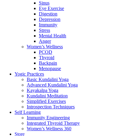
Sinus
Eye Exercise
Digestion
Depression
Immunity
Stress
Mental Health
Anger
Women’s Wellness
PCOD
Thyroid
Backpain
Menopause
Yogic Practices
Basic Kundalini Yoga
Advanced Kundalini Yoga
Kayakalpa Yoga
Kundalini Meditation
Simplified Exercises
Introspection Techniques
Self Learning
Immunity Engineering
Integrated Thyroid Therapy
Women’s Wellness 360
Store