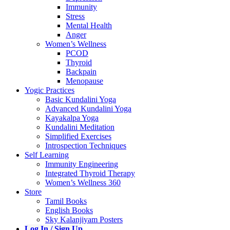
Immunity
Stress
Mental Health
Anger
Women’s Wellness
PCOD
Thyroid
Backpain
Menopause
Yogic Practices
Basic Kundalini Yoga
Advanced Kundalini Yoga
Kayakalpa Yoga
Kundalini Meditation
Simplified Exercises
Introspection Techniques
Self Learning
Immunity Engineering
Integrated Thyroid Therapy
Women’s Wellness 360
Store
Tamil Books
English Books
Sky Kalanjiyam Posters
Log In / Sign Up