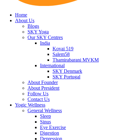
Home
About Us
Blogs
SKY Yoga
Our SKY Centres
India
Kovai 519
Salem58
Thamirabarani MVKM
International
SKY Denmark
SKY Portugal
About Founder
About President
Follow Us
Contact Us
Yogic Wellness
General Wellness
Sleep
Sinus
Eye Exercise
Digestion
Depression