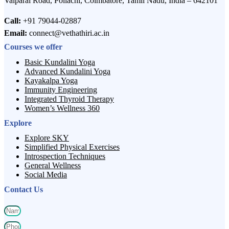
Valparai Road, Pollachi, Coimbatore, Tamil Nadu, India – 642101
Call:
+91 79044-02887
Email:
connect@vethathiri.ac.in
Courses we offer
Basic Kundalini Yoga
Advanced Kundalini Yoga
Kayakalpa Yoga
Immunity Engineering
Integrated Thyroid Therapy
Women’s Wellness 360
Explore
Explore SKY
Simplified Physical Exercises
Introspection Techniques
General Wellness
Social Media
Contact Us