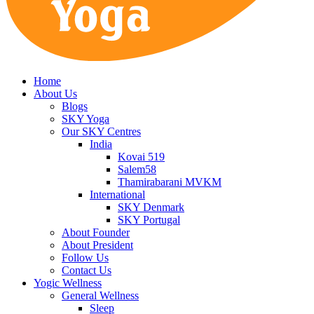
Home
About Us
Blogs
SKY Yoga
Our SKY Centres
India
Kovai 519
Salem58
Thamirabarani MVKM
International
SKY Denmark
SKY Portugal
About Founder
About President
Follow Us
Contact Us
Yogic Wellness
General Wellness
Sleep